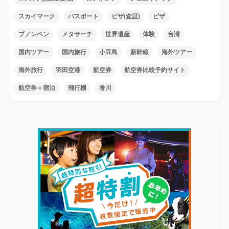
スカイマーク
パスポート
ビザ(査証)
ピザ
プノンペン
メタサーチ
世界遺産
体験
台湾
国内ツアー
国内旅行
小豆島
新幹線
海外ツアー
海外旅行
羽田空港
航空券
航空券比較予約サイト
航空券＋宿泊
飛行機
香川